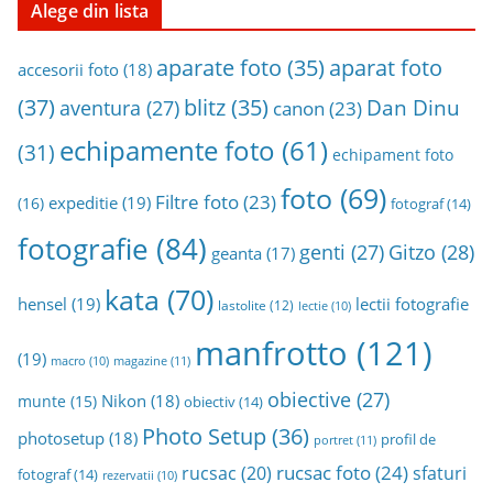
n
Alege din lista
a
aparat foto
aparate foto
(35)
r
accesorii foto
(18)
h
(37)
blitz
(35)
Dan Dinu
aventura
(27)
canon
(23)
i
echipamente foto
(61)
v
(31)
echipament foto
a
foto
(69)
Filtre foto
(23)
expeditie
(19)
(16)
fotograf
(14)
fotografie
(84)
genti
(27)
Gitzo
(28)
geanta
(17)
kata
(70)
hensel
(19)
lectii fotografie
lastolite
(12)
lectie
(10)
manfrotto
(121)
(19)
magazine
(11)
macro
(10)
obiective
(27)
Nikon
(18)
munte
(15)
obiectiv
(14)
Photo Setup
(36)
photosetup
(18)
profil de
portret
(11)
rucsac foto
(24)
rucsac
(20)
sfaturi
fotograf
(14)
rezervatii
(10)