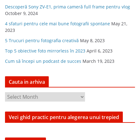
Descoperă Sony ZV-E1, prima cameră full frame pentru vlog
October 9, 2024
4 sfaturi pentru cele mai bune fotografii spontane
May 21,
2023
5 Trucuri pentru fotografia creativă
May 8, 2023
Top 5 obiective foto mirrorless în 2023
April 6, 2023
Cum să începi un podcast de succes
March 19, 2023
Cauta in arhiva
C
a
u
Vezi ghid practic pentru alegerea unui trepied
t
a
i